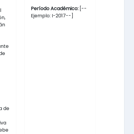
Período Académico:
[--
l
Ejemplo: I-2017--]
ón,
tán
ante
de
a de
iva
debe