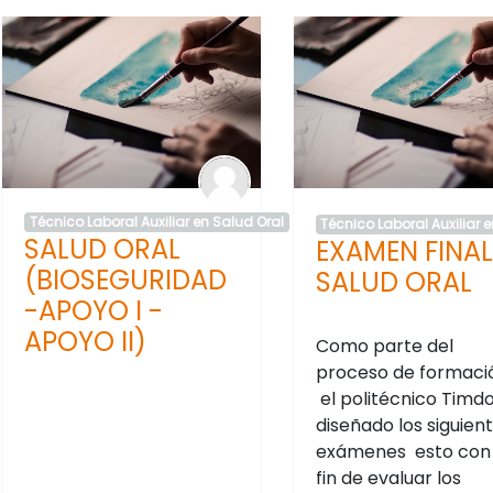
Técnico Laboral Auxiliar en Salud Oral
Técnico Laboral Auxiliar 
SALUD ORAL
EXAMEN FINAL
(BIOSEGURIDAD
SALUD ORAL
-APOYO I -
APOYO II)
Como parte del
proceso de formaci
el politécnico Timd
diseñado los siguien
exámenes esto con 
fin de evaluar los