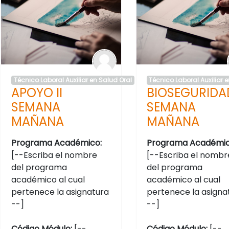
Técnico Laboral Auxiliar en Salud Oral
Técnico Laboral Auxiliar 
APOYO II
BIOSEGURIDA
SEMANA
SEMANA
MAÑANA
MAÑANA
Programa Académico:
Programa Académic
[--Escriba el nombre
[--Escriba el nombr
del programa
del programa
académico al cual
académico al cual
pertenece la asignatura
pertenece la asigna
--]
--]
Código Módulo:
[--
Código Módulo:
[--