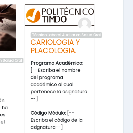
Técnico Laboral Auxiliar en Salud Oral
CARIOLOGIA Y
PLACOLOGIA.
en Salud Oral
Programa Académico:
[--Escriba el nombre
del programa
académico al cual
pertenece la asignatura
--]
ón
o ha
Código Módulo:
[--
tes
Escriba el código de la
el
asignatura--]