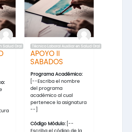
en Salud Oral
Técnico Laboral Auxiliar en Salud Oral
D
APOYO II
SABADOS
Programa Académico:
[--Escriba el nombre
o:
del programa
e
académico al cual
pertenece la asignatura
--]
tura
Código Módulo:
[--
Escriba el código de la