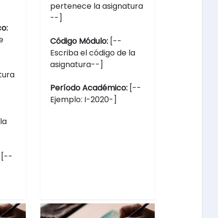
pertenece la asignatura
--]
o:
e
Código Módulo:
[--
Escriba el código de la
asignatura--]
tura
Período Académico:
[--
Ejemplo: I-2020-]
la
:
[--