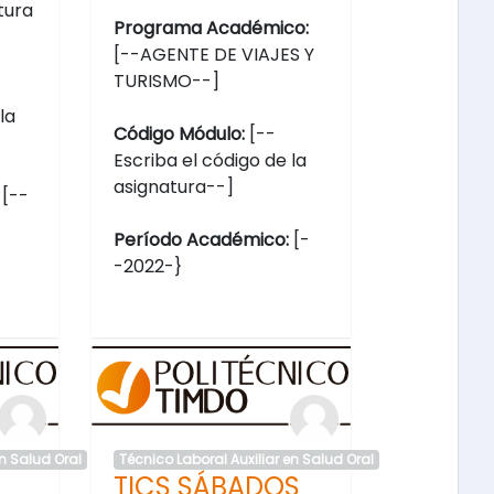
tura
Programa Académico:
[--AGENTE DE VIAJES Y
TURISMO--]
la
Código Módulo:
[--
Escriba el código de la
asignatura--]
:
[--
Período Académico:
[-
-2022-}
en Salud Oral
Técnico Laboral Auxiliar en Salud Oral
TICS SÁBADOS