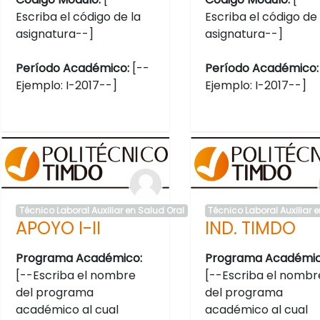
Escriba el código de la
Escriba el código de 
asignatura--]
asignatura--]
Período Académico:
[--
Período Académico
Ejemplo: I-2017--]
Ejemplo: I-2017--]
Técnico Laboral Auxiliar en Salud Oral
Técnico Laboral Auxiliar 
APOYO I-II
IND. TIMDO
Programa Académico:
Programa Académic
[--Escriba el nombre
[--Escriba el nombr
del programa
del programa
académico al cual
académico al cual