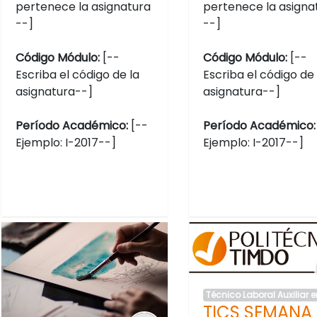
pertenece la asignatura
pertenece la asigna
--]
--]
Código Módulo:
[--
Código Módulo:
[--
Escriba el código de la
Escriba el código de 
asignatura--]
asignatura--]
Período Académico:
[--
Período Académico
Ejemplo: I-2017--]
Ejemplo: I-2017--]
Técnico Laboral Auxiliar 
TICS SEMANA