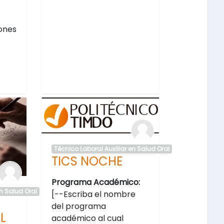
iones
Técnico Laboral Auxiliar en Salud Oral
TICS NOCHE
Programa Académico:
en Salud Oral
[--Escriba el nombre
del programa
L
académico al cual