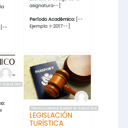
asignatura--]
la
Período Académico:
[--
Ejemplo: I-2017--]
:
[--
en Salud Oral
o:
Técnico Laboral Auxiliar en Salud Oral
e
LEGISLACIÓN
TURÍSTICA