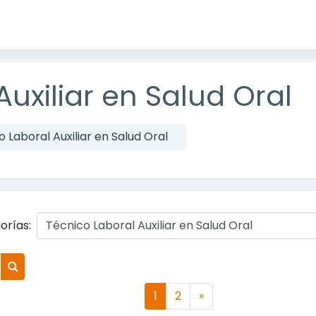
uxiliar en Salud Oral
 Laboral Auxiliar en Salud Oral
orías:
Buscar cursos
(actual)
Siguiente página
1
2
»