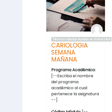
Técnico Laboral Auxiliar en Salud Oral
CARIOLOGIA
SEMANA
MAÑANA
Programa Académico:
[--Escriba el nombre
del programa
académico al cual
pertenece la asignatura
--]
Código Módulo:
[--